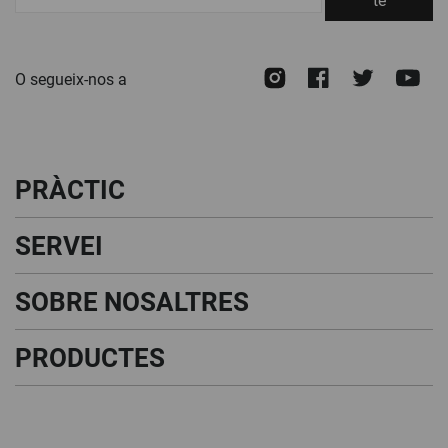
te
al
nostre
butlletí:
Instagram
Facebook
Twitte
Y
O segueix-nos a
PRÀCTIC
SERVEI
SOBRE NOSALTRES
PRODUCTES