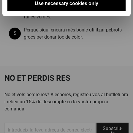
Servir amb llavors de sèsam a la superfície,
Use necessary cookies only
acompanyat d'unes fulles de rúcula o altres
fulles verdes.
Perquè sigui encara més bonic utilitzar pebrots
grocs per donar toc de color.
NO ET PERDIS RES
No et vols perdre res? Aleshores, registreu-vos al butlletí ara
i rebeu un 15% de descompte en la vostra propera
comanda.
Subscriu-
Subscriu-
te