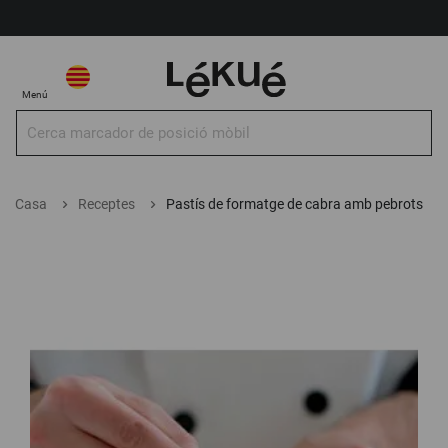
El meu compte
Selecciona una botiga
Selecciona
El 
Menú
una
botiga
Cer
Cerca
Casa
Receptes
Pastís de formatge de cabra amb pebrots