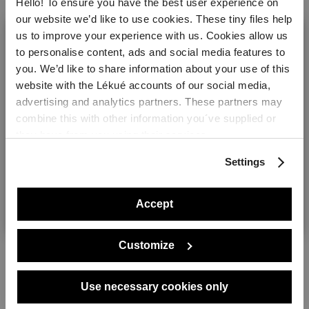
Garantía Lékué
10 años
Hello! To ensure you have the best user experience on
our website we’d like to use cookies. These tiny files help
Material
Platinum Silicone
us to improve your experience with us. Cookies allow us
to personalise content, ads and social media features to
Fabricado en:
China
you. We’d like to share information about your use of this
Made By You
Peso
0.1 kg
website with the Lékué accounts of our social media,
Welcome! It looks like you are visiting lekue.com from
advertising and analytics partners. These partners may
Medidas
the United States. Would you prefer to visit the United
Altura: 5 cm
combine this with other information you´ve supplied or
States website?
Longitud: 10 cm
they have from you using their services.
Anchura : 10 cm
Settings
Yes please!
Accept
No, thanks
Customize
Use necessary cookies only