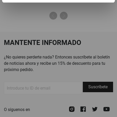
MANTENTE INFORMADO
¿No quieres perderte nada? Entonces suscríbete al boletín
de noticias ahora y recibe un 15% de descuento para tu
próximo pedido.
Suscríbete
Suscríbete
a
nuestro
boletín
Instagram
Facebook
Twitte
Y
O síguenos en
de
noticias: