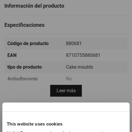
Información del producto
Especificaciones
Código de producto
880681
EAN
8710755880681
tipo de producto
Cake moulds
Antiadherente
No
Apto para lavavajillas
Leer más
Sí
Rango de temperatura
-60ºC / +220ºC ( -76ºF /
+428ºF)
Reseñas
Color
Multi
This website uses cookies