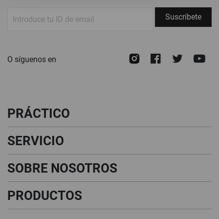
Suscríbete
Suscríbete
a
nuestro
boletín
Instagram
Facebook
Twitte
Y
O síguenos en
de
noticias:
PRÁCTICO
SERVICIO
SOBRE NOSOTROS
PRODUCTOS