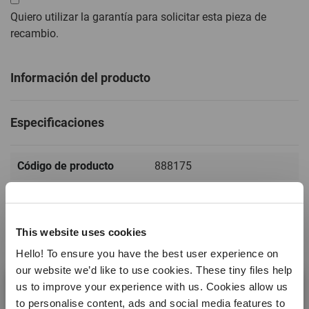
Quiero utilizar la garantía para solicitar esta pieza de
recambio.
Información del producto
Especificaciones
Código de producto
888175
EAN
8710755888175
Color
Amarillo
This website uses cookies
Material
Platinum Silicone
Hello! To ensure you have the best user experience on
our website we’d like to use cookies. These tiny files help
Fabricado en:
Leer más
China
us to improve your experience with us. Cookies allow us
to personalise content, ads and social media features to
Peso
0.002 kg