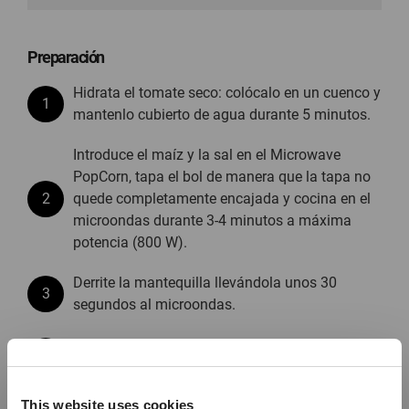
Preparación
Hidrata el tomate seco: colócalo en un cuenco y
mantenlo cubierto de agua durante 5 minutos.
Introduce el maíz y la sal en el Microwave
PopCorn, tapa el bol de manera que la tapa no
quede completamente encajada y cocina en el
microondas durante 3-4 minutos a máxima
potencia (800 W).
Derrite la mantequilla llevándola unos 30
segundos al microondas.
Vierte la mantequilla derretida sobre las
palomitas.
This website uses cookies
Pica el tomate seco y añádelo a las palomitas