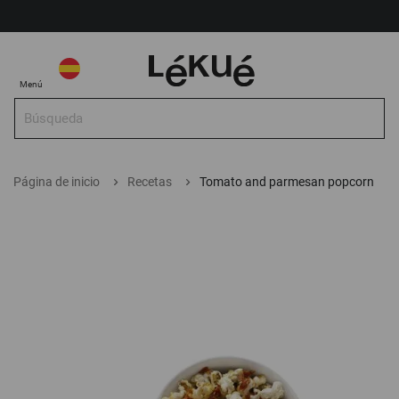
Mi Cuenta
Seleccionar tienda
Seleccionar
Mi 
Menú
tienda
Bus
Buscar
Página de inicio
Recetas
Tomato and parmesan popcorn