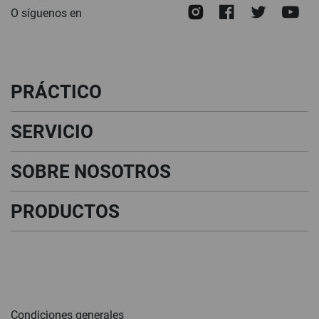
Instagram
Facebook
Twitte
Y
O síguenos en
de
noticias:
PRÁCTICO
SERVICIO
SOBRE NOSOTROS
PRODUCTOS
Condiciones generales