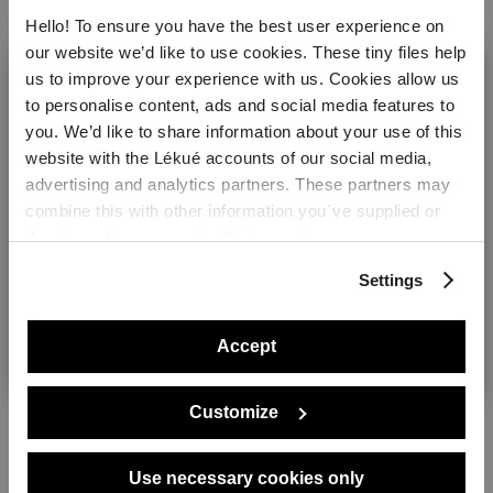
Mois de garantie
5 années
Hello! To ensure you have the best user experience on
Matériau
Platinum Silicone
our website we’d like to use cookies. These tiny files help
us to improve your experience with us. Cookies allow us
Fabriqué en :
China
to personalise content, ads and social media features to
you. We’d like to share information about your use of this
Poids
0.1 kg
Made By You
website with the Lékué accounts of our social media,
Welcome! It looks like you are visiting lekue.com from
Dimensions
Hauteur: 3 cm
advertising and analytics partners. These partners may
the United States. Would you prefer to visit the United
Longueur: 11,5 cm
combine this with other information you´ve supplied or
States website?
Largeur: 7,3 cm
they have from you using their services.
Settings
Yes please!
Accept
No, thanks
Customize
Use necessary cookies only