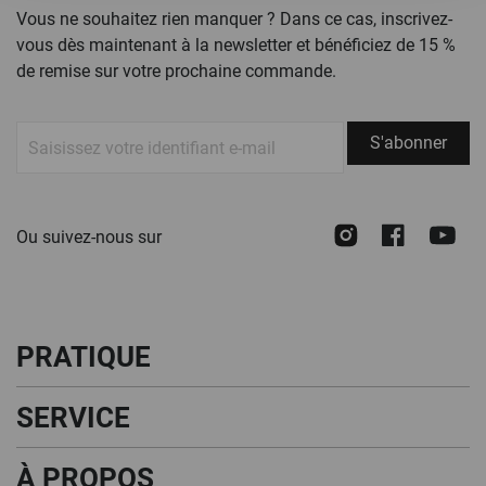
la
Vous ne souhaitez rien manquer ? Dans ce cas, inscrivez-
page
vous dès maintenant à la newsletter et bénéficiez de 15 %
de remise sur votre prochaine commande.
S'abonner
S'abonner
à
notre
newsletter :
Instagram
Face
Y
Ou suivez-nous sur
PRATIQUE
SERVICE
À PROPOS