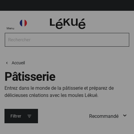
Mon compte
Choisir la Boutique
Choisir
Mo
Menu
la
Boutique
Rec
Recherche
Pâtisserie
Accueil
Pâtisserie
Entrez dans le monde de la pâtisserie et préparez de
délicieuses créations avec les moules Lékué.
Filtrer
Filter