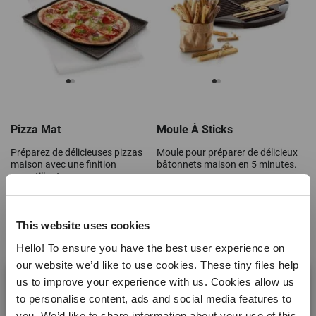
Pizza Mat
Moule À Sticks
Préparez de délicieuses pizzas
Moule pour préparer de délicieux
maison avec une finition
bâtonnets maison en 5 minutes.
croustillante.
19,90 €
21,90 €
This website uses cookies
Hello! To ensure you have the best user experience on
our website we’d like to use cookies. These tiny files help
us to improve your experience with us. Cookies allow us
to personalise content, ads and social media features to
you. We’d like to share information about your use of this