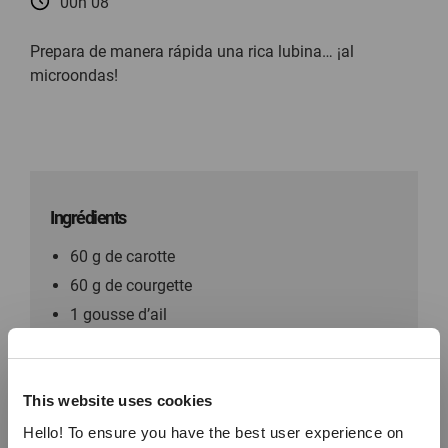
00h 08
Prepara de manera rápida una rica lubina… ¡al
microondas!
Ingrédients
60 g de carotte
60 g de courgette
1 gousse d’ail
60 ml d’eau
1 cuillère à café d’huile d’olive
This website uses cookies
100 g de bar (2 filets) sans arêtes
1 cuillère à soupe de vinaigre blanc
Hello! To ensure you have the best user experience on