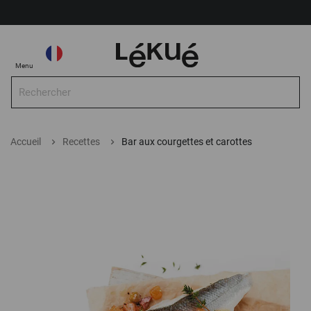
Mon compte
Choisir la Boutique
Choisir
Mo
Menu
la
Boutique
Rec
Recherche
Accueil
Recettes
Bar aux courgettes et carottes