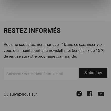
RESTEZ INFORMÉS
Vous ne souhaitez rien manquer ? Dans ce cas, inscrivez-
vous dès maintenant à la newsletter et bénéficiez de 15 %
de remise sur votre prochaine commande.
S'abonner
S'abonner
à
notre
newsletter :
Instagram
Face
Y
Ou suivez-nous sur