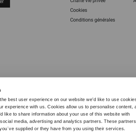
Charte vie privée
A
er
Cookies
Conditions générales
s
the best user experience on our website we’d like to use cookie
our experience with us. Cookies allow us to personalise content, 
Conditions générales
Charte vie privée
Cookies
Mentions l
d like to share information about your use of this website with
 social media, advertising and analytics partners. These partne
 you´ve supplied or they have from you using their services.