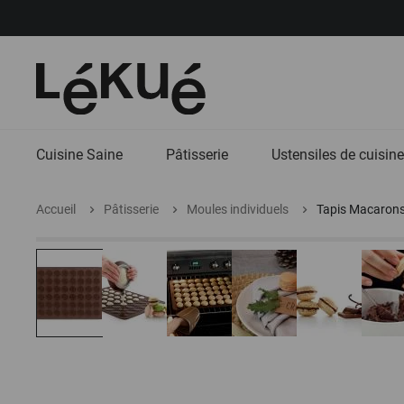
Cuisine Saine
Pâtisserie
Ustensiles de cuisine
Accueil
Pâtisserie
Moules individuels
Tapis Macarons 
Aller
Aller
à
au
la
début
fin
de
de
la
la
galerie
galerie
d'images
d'images