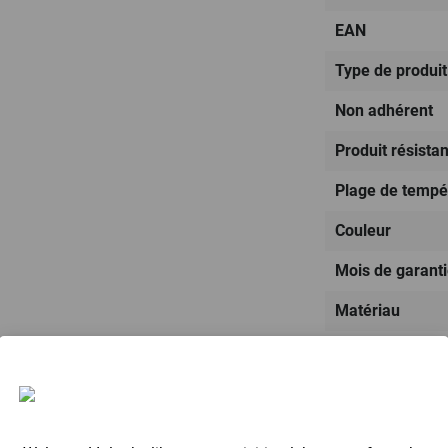
EAN
Type de produit
Non adhérent
Produit résistan
Plage de tempé
Couleur
Mois de garant
Matériau
Fabriqué en :
Poids
Dimensions