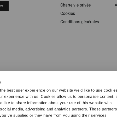
Charte vie privée
A
er
Cookies
Conditions générales
s
the best user experience on our website we’d like to use cookie
our experience with us. Cookies allow us to personalise content, 
Conditions générales
Charte vie privée
Cookies
Mentions l
d like to share information about your use of this website with
 social media, advertising and analytics partners. These partne
 you´ve supplied or they have from you using their services.