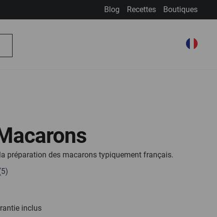
Blog
Recettes
Boutiques
Mon compte
Choisir la Boutique
Choisir
Mon panier
Recherche
la
Boutique
 Macarons
e la préparation des macarons typiquement français.
rantie inclus