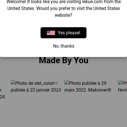
Welcome! It looks like you are visiting lekue.com from the
United States. Would you prefer to visit the United States
website?
Yes please!
Avis
No, thanks
Made By You