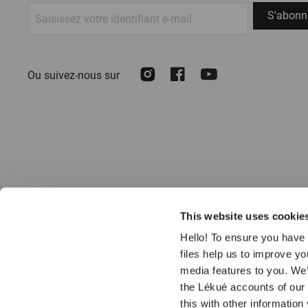
S'abonner
S'abonn
à
notre
newsletter :
Instagram
Facebook
Youtube
Ou suivez-nous sur
This website uses cookie
Hello! To ensure you have 
files help us to improve y
© 2026 LÉKUÉ
media features to you. We’
the Lékué accounts of our
Tous les prix mentionnés sur notre site web sont affichés en EUR, TVA
incluse.
this with other information