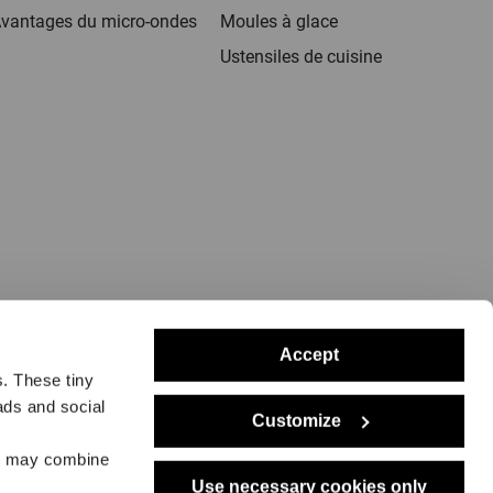
vantages du micro-ondes
Moules à glace
Ustensiles de cuisine
Accept
s. These tiny
ads and social
Customize
égales
Livraison
Retours
Filiales
Distributeurs
Presse
rs may combine
Use necessary cookies only