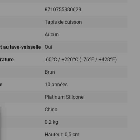
8710755880629
Tapis de cuisson
Aucun
t au lave-vaisselle
Oui
rature
-60ºC / +220ºC ( -76ºF / +428ºF)
Brun
ie
10 années
Platinum Silicone
China
0.2 kg
Hauteur: 0,5 cm