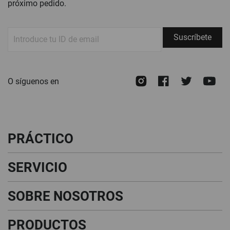
próximo pedido.
Suscríbete
Suscríbete
a
nuestro
boletín
Instagram
Facebook
Twitte
Y
O síguenos en
de
noticias:
PRÁCTICO
SERVICIO
SOBRE NOSOTROS
PRODUCTOS