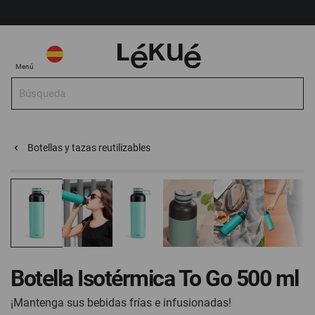
Mi Cuenta
Seleccionar tienda
Seleccionar
Mi 
Menú
tienda
Bus
Buscar
Página de inicio
Para llevar
Botella Isotérmica To Go 500 ml ¡Mant
Botellas y tazas reutilizables
Ir
Ir
al
al
final
principio
de
de
la
la
galería
galería
Botella Isotérmica To Go 500 ml
de
de
imágenes
imágenes
¡Mantenga sus bebidas frías e infusionadas!