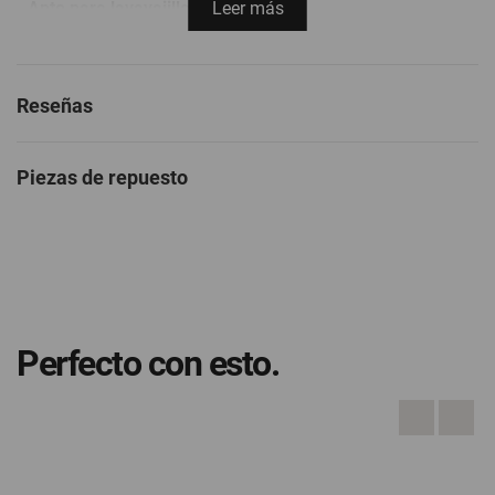
Apto para lavavajillas
Leer más
No
Rango de temperatura
-20ºC / +80ºC ( -4ºF /
+176ºF)
Reseñas
Color
Azul
Garantía Lékué
5 años
Piezas de repuesto
Material
Steel
Fabricado en:
China
Peso
0.3 kg
Medidas
Altura: 24,8 cm
Perfecto con esto.
Longitud: 7,1 cm
Anchura : 7,1 cm