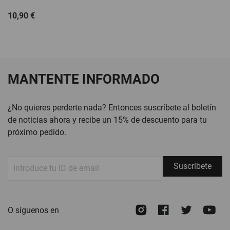
10,90 €
MANTENTE INFORMADO
¿No quieres perderte nada? Entonces suscríbete al boletín
de noticias ahora y recibe un 15% de descuento para tu
próximo pedido.
Suscríbete
Suscríbete
a
nuestro
boletín
Instagram
Facebook
Twitte
Y
O síguenos en
de
noticias: