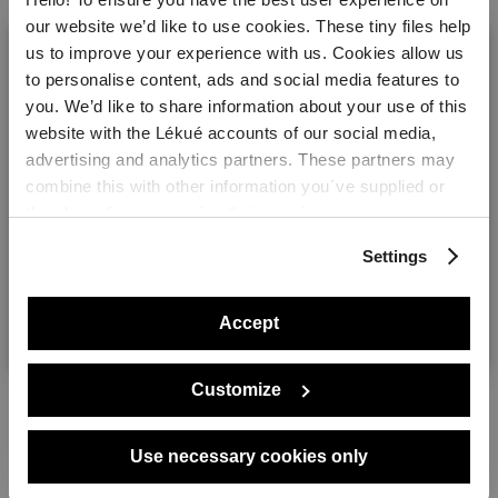
interesen!
our website we’d like to use cookies. These tiny files help
us to improve your experience with us. Cookies allow us
to personalise content, ads and social media features to
you. We’d like to share information about your use of this
website with the Lékué accounts of our social media,
Welcome! It looks like you are visiting lekue.com from
advertising and analytics partners. These partners may
the United States. Would you prefer to visit the United
combine this with other information you´ve supplied or
States website?
they have from you using their services.
Settings
Yes please!
Accept
No, thanks
Customize
Molde Madalena Individual
Sur 7 Cm (X 6) 6 moldes de
silicona reutilizables para
Use necessary cookies only
hornear muffins.