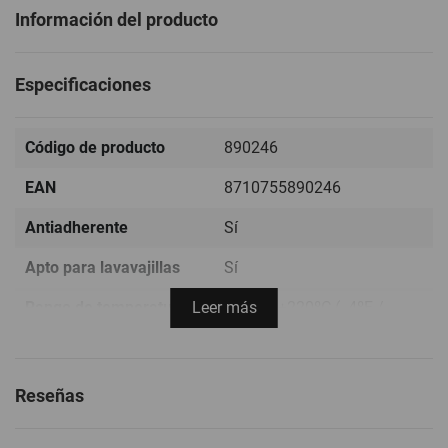
Información del producto
Especificaciones
Código de producto
890246
EAN
8710755890246
Antiadherente
Sí
Apto para lavavajillas
Sí
Rango de temperatura
Leer más
-20ºC / +220ºC ( -4ºF /
+428ºF)
Color
Gris
Reseñas
Garantía Lékué
10 años